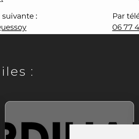
 suivante :
Par tél
Quessoy
06 77 
les :