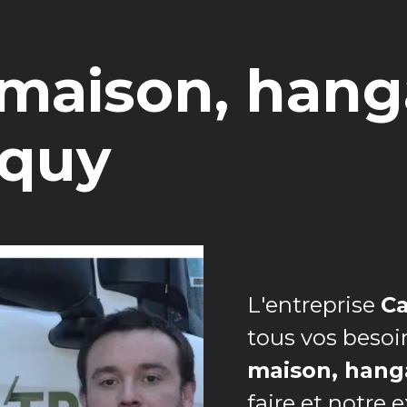
maison, hang
rquy
L'entreprise
Ca
tous vos besoi
maison, hang
faire et notre