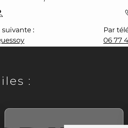
 suivante :
Par tél
Quessoy
06 77 
les :