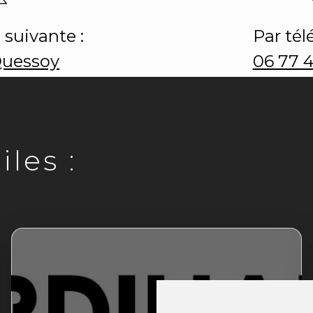
 suivante :
Par tél
Quessoy
06 77 
les :